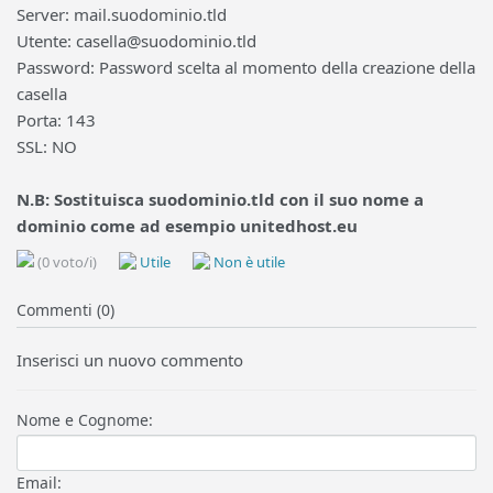
Server: mail.suodominio.tld
Utente:
casella@suodominio.tld
Password: Password scelta al momento della creazione della
casella
Porta: 143
SSL: NO
N.B: Sostituisca suodominio.tld con il suo nome a
dominio come ad esempio unitedhost.eu
(0 voto/i)
Utile
Non è utile
Commenti (0)
Inserisci un nuovo commento
Nome e Cognome:
Email: