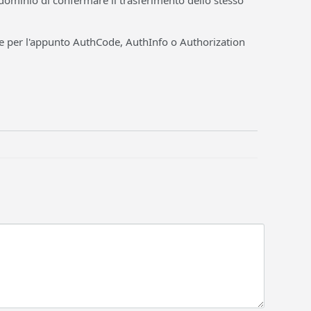
l dominio di confermare il trasferimento dello stesso
te per l'appunto AuthCode, AuthInfo o Authorization