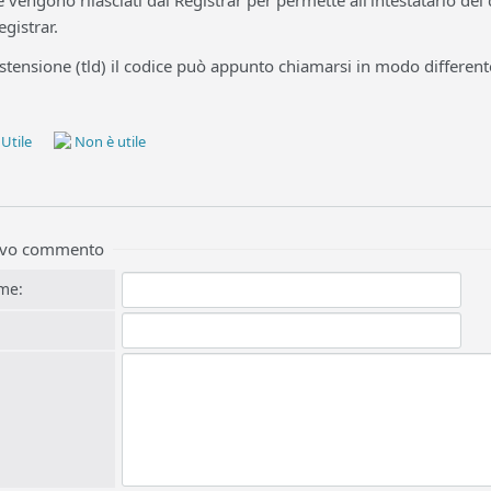
e vengono rilasciati dal Registrar per permette all'intestatario de
egistrar.
estensione (tld) il codice può appunto chiamarsi in modo differen
Utile
Non è utile
uovo commento
me: