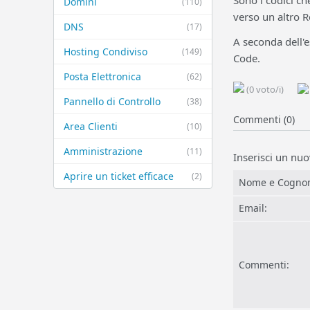
Sono i codici ch
Domini
(110)
verso un altro R
DNS
(17)
A seconda dell'
Hosting Condiviso
(149)
Code.
Posta Elettronica
(62)
(0 voto/i)
Pannello di Controllo
(38)
Commenti (0)
Area Clienti
(10)
Amministrazione
(11)
Inserisci un n
Aprire un ticket efficace
(2)
Nome e Cogno
Email:
Commenti: