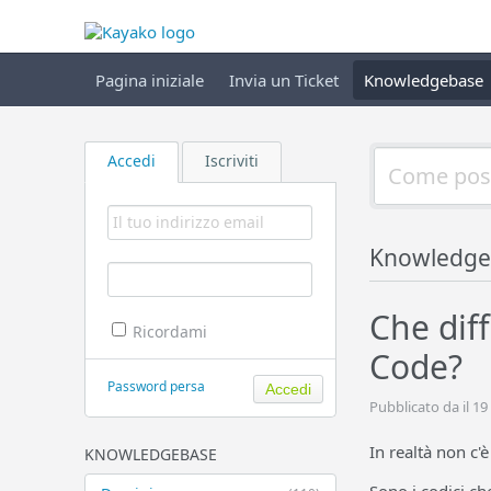
Pagina iniziale
Invia un Ticket
Knowledgebase
Accedi
Iscriviti
Knowledge
Che dif
Ricordami
Code?
Password persa
Pubblicato da il 19
In realtà non c'è
KNOWLEDGEBASE