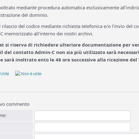
inoltrato mediante procedura automatica esclusivamente all'indiri
gistrazione del dominio.
 rilascio del codice mediante richiesta telefonica e/o l'invio del c
 memorizzato all'interno dei nostri archivi.
st si riserva di richiedere ulteriore documentazione per ver
il del contatto Admin-C non sia più utilizzato sarà necessar
ce sarà inoltrato ento le 48 ore successive alla ricezione de
Utile
Non è utile
uovo commento
me: