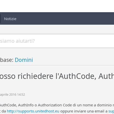
Notizie
base:
Domini
sso richiedere l'AuthCode, Auth
 aprile 2016 14:52
l'AuthCode, AuthInfo o Authorization Code di un nome a dominio 
t da
http://supporto.unitedhost.eu
oppure inviare una email a
su