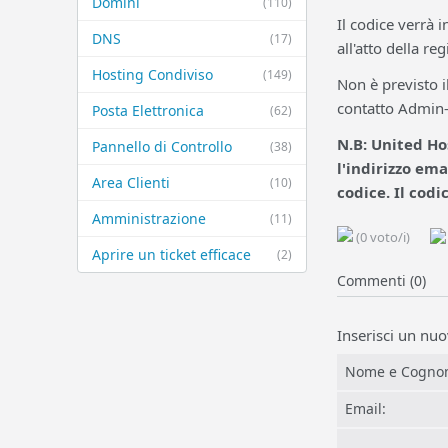
Domini
(110)
Il codice verrà 
DNS
(17)
all'atto della re
Hosting Condiviso
(149)
Non è previsto il
contatto Admin-C
Posta Elettronica
(62)
N.B: United Ho
Pannello di Controllo
(38)
l'indirizzo ema
Area Clienti
(10)
codice
.
Il codi
Amministrazione
(11)
(0 voto/i)
Aprire un ticket efficace
(2)
Commenti (0)
Inserisci un n
Nome e Cogno
Email: