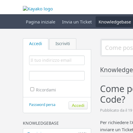
Pagina iniziale
Invia un Ticket
Knowledgebase
Accedi
Iscriviti
Knowledge
Come po
Ricordami
Code?
Password persa
Pubblicato da il 19
Per richiedere 
KNOWLEDGEBASE
inviare un Ticke