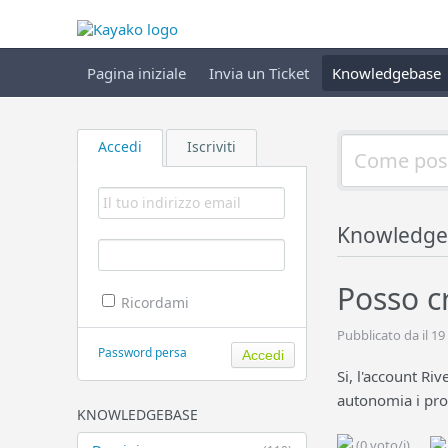
Pagina iniziale
Invia un Ticket
Knowledgebase
Accedi
Iscriviti
Knowledge
Posso cr
Ricordami
Pubblicato da il 19
Password persa
Si, l'account Ri
autonomia i pro
KNOWLEDGEBASE
(0 voto/i)