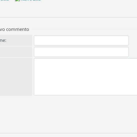
uovo commento
me: